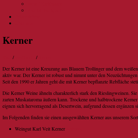
Wein Güteklassen
Was ist Barrique?
Präsentkörbe
Über uns
Kerner
Start
/
Weißwein
/
Kerner
Der Kerner ist eine Kreuzung aus Blauem Trollinger und dem weißen 
aktiv war. Der Kerner ist robust und nimmt unter den Neuzüchtungen 
Seit den 1990 er Jahren geht die mit Kerner bepflanzte Rebfläche ste
Die Kerner Weine ähneln charakterlich stark den Rieslingweinen. Sie 
zarten Muskataroma äußern kann. Trockene und halbtrockene Kerner p
eignen sich hervorragend als Desertwein, aufgrund dessen ergänzen si
Im Folgenden finden sie einen ausgewählten Kerner aus unserem Sort
Weingut Karl Veit Kerner
Kabinett