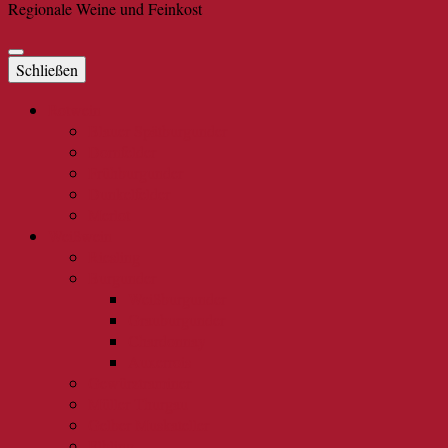
Regionale Weine und Feinkost
Schließen
Rotwein
Blauer Spätburgunder
Dornfelder
Frühburgunder
Dunkelfelder
Merlot
Weißwein
Riesling
Burgunder
Weißburgunder
Grauburgunder
Chardonnay
Auxerrois
Gewürztraminer
Müller Thurgau
Gelber Muskateller
Elbling