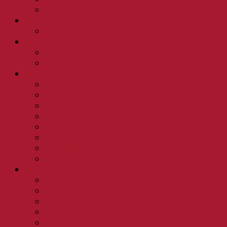
Kerner
Sekt
Secco
Spirituosen
Birkenhof Feine Spirituosen
Birkenhof Edelbrände
Produkte
Pesto
Pralinen
Schokoladen
Kaffeespezialitäten
Soulfood Gewürzkästen
Senf von Vinella
Öl- und Senfmühle Boppard
Chutneys
Wein Wiki
Rotwein Herstellung
Weißwein Herstellung
Säure im Wein
Wein Geschmacksrichtungen
Weinlagerung