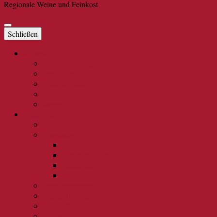
Regionale Weine und Feinkost
Schließen
Rotwein
Blauer Spätburgunder
Dornfelder
Frühburgunder
Dunkelfelder
Merlot
Weißwein
Riesling
Burgunder
Weißburgunder
Grauburgunder
Chardonnay
Auxerrois
Gewürztraminer
Müller Thurgau
Gelber Muskateller
Elbling