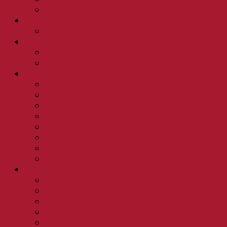
Kerner
Sekt
Secco
Spirituosen
Birkenhof Feine Spirituosen
Birkenhof Edelbrände
Produkte
Pesto
Pralinen
Schokoladen
Kaffeespezialitäten
Soulfood Gewürzkästen
Senf von Vinella
Öl- und Senfmühle Boppard
Chutneys
Wein Wiki
Rotwein Herstellung
Weißwein Herstellung
Säure im Wein
Wein Geschmacksrichtungen
Weinlagerung