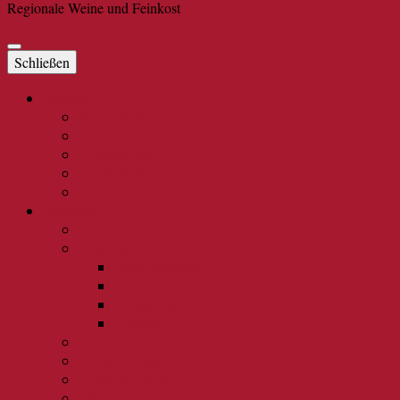
Regionale Weine und Feinkost
Schließen
Rotwein
Blauer Spätburgunder
Dornfelder
Frühburgunder
Dunkelfelder
Merlot
Weißwein
Riesling
Burgunder
Weißburgunder
Grauburgunder
Chardonnay
Auxerrois
Gewürztraminer
Müller Thurgau
Gelber Muskateller
Elbling