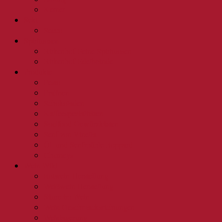
Kerner
Sekt
Secco
Spirituosen
Birkenhof Feine Spirituosen
Birkenhof Edelbrände
Produkte
Pesto
Pralinen
Schokoladen
Kaffeespezialitäten
Soulfood Gewürzkästen
Senf von Vinella
Öl- und Senfmühle Boppard
Chutneys
Wein Wiki
Rotwein Herstellung
Weißwein Herstellung
Säure im Wein
Wein Geschmacksrichtungen
Weinlagerung