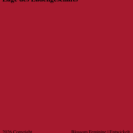
2026 Copyright
Reif's WeinGenuss
.
Blossom Feminine | Entwickelt