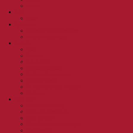
Kerner
Sekt
Secco
Spirituosen
Birkenhof Feine Spirituosen
Birkenhof Edelbrände
Produkte
Pesto
Pralinen
Schokoladen
Kaffeespezialitäten
Soulfood Gewürzkästen
Senf von Vinella
Öl- und Senfmühle Boppard
Chutneys
Wein Wiki
Rotwein Herstellung
Weißwein Herstellung
Säure im Wein
Wein Geschmacksrichtungen
Weinlagerung