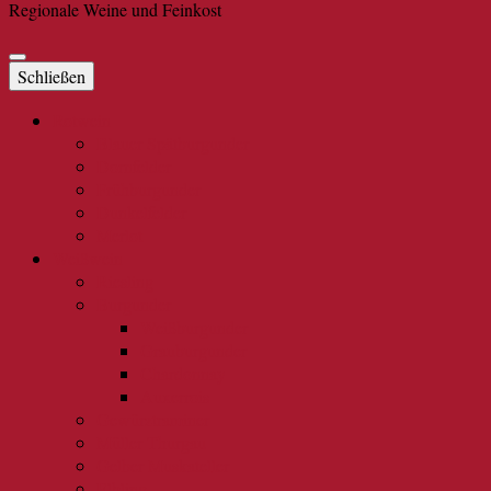
Regionale Weine und Feinkost
Schließen
Rotwein
Blauer Spätburgunder
Dornfelder
Frühburgunder
Dunkelfelder
Merlot
Weißwein
Riesling
Burgunder
Weißburgunder
Grauburgunder
Chardonnay
Auxerrois
Gewürztraminer
Müller Thurgau
Gelber Muskateller
Elbling