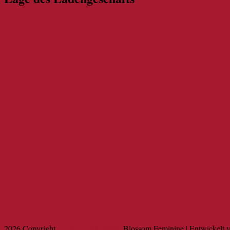
2026 Copyright
Reif's WeinGenuss
.
Blossom Feminine | Entwickelt 