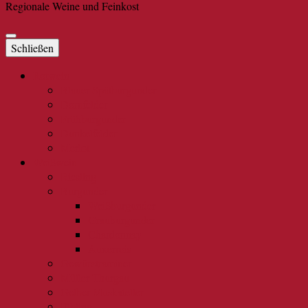
Regionale Weine und Feinkost
Schließen
Rotwein
Blauer Spätburgunder
Dornfelder
Frühburgunder
Dunkelfelder
Merlot
Weißwein
Riesling
Burgunder
Weißburgunder
Grauburgunder
Chardonnay
Auxerrois
Gewürztraminer
Müller Thurgau
Gelber Muskateller
Elbling