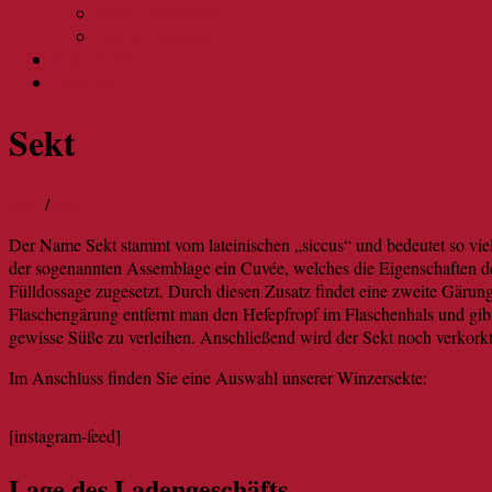
Wein Güteklassen
Was ist Barrique?
Präsentkörbe
Über uns
Sekt
Start
/
Sekt
Der Name Sekt stammt vom lateinischen „siccus“ und bedeutet so vi
der sogenannten Assemblage ein Cuvée, welches die Eigenschaften d
Fülldossage zugesetzt. Durch diesen Zusatz findet eine zweite Gärung
Flaschengärung entfernt man den Hefepfropf im Flaschenhals und gi
gewisse Süße zu verleihen. Anschließend wird der Sekt noch verkork
Im Anschluss finden Sie eine Auswahl unserer Winzersekte:
[instagram-feed]
Lage des Ladengeschäfts