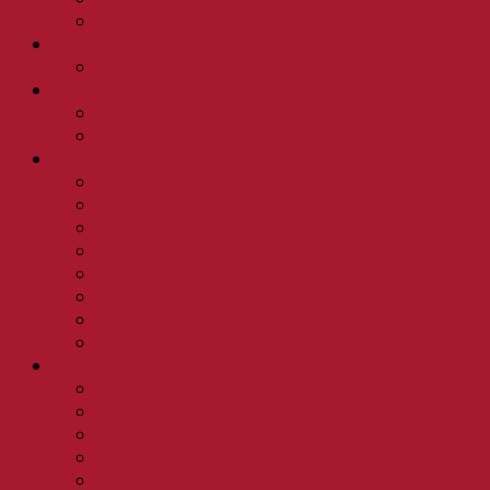
Kerner
Sekt
Secco
Spirituosen
Birkenhof Feine Spirituosen
Birkenhof Edelbrände
Produkte
Pesto
Pralinen
Schokoladen
Kaffeespezialitäten
Soulfood Gewürzkästen
Senf von Vinella
Öl- und Senfmühle Boppard
Chutneys
Wein Wiki
Rotwein Herstellung
Weißwein Herstellung
Säure im Wein
Wein Geschmacksrichtungen
Weinlagerung